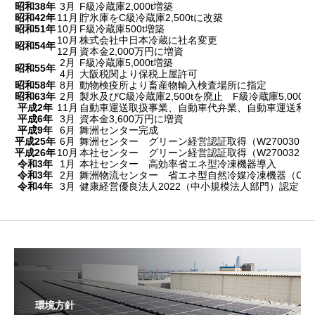
昭和38年
3月
F級冷蔵庫2,000t増築
昭和42年
11月
貯氷庫をC級冷蔵庫2,500tに改築
昭和51年
10月
F級冷蔵庫500t増築
10月
株式会社中日本冷蔵に社名変更
昭和54年
12月
資本金2,000万円に増資
2月
F級冷蔵庫5,000t増築
昭和55年
4月
大阪税関より保税上屋許可
昭和58年
8月
動物検疫所より畜産物輸入検査場所に指定
昭和63年
2月
製氷及びC級冷蔵庫2,500tを廃止 F級冷蔵庫5,000
平成2年
11月
自動車運送取扱事業、自動車代弁業、自動車運送利
平成6年
3月
資本金3,600万円に増資
平成9年
6月
舞洲センター完成
平成25年
6月
舞洲センター グリーン経営認証取得（W270030）
平成26年
10月
本社センター グリーン経営認証取得（W270032）
令和3年
1月
本社センター 高効率省エネ型冷凍機器導入
令和3年
2月
舞洲物流センター 省エネ型自然冷媒冷凍機器（CO
令和4年
3月
健康経営優良法人2022（中小規模法人部門）認定
環境方針